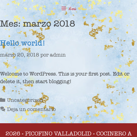
Saltar
Menú
al
contenido
Mes:
marzo 2018
Hello world!
marzo 20, 2018
por
admin
Welcome to WordPress. This is your first post. Edit or
delete it, then start blogging!
Categorías
Uncategorized
Deja un comentario
2026 - PICOFINO VALLADOLID - COCINERO A