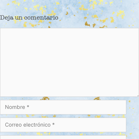
Deja un comentario
Comentario
Nombre
Correo
electrónico
Web