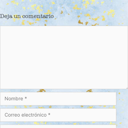
Deja un comentario
Comentario
Nombre
Correo
electrónico
Web