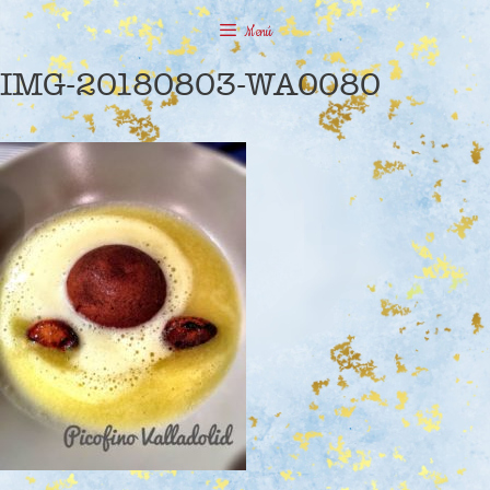
Saltar
Menú
al
contenido
IMG-20180803-WA0080