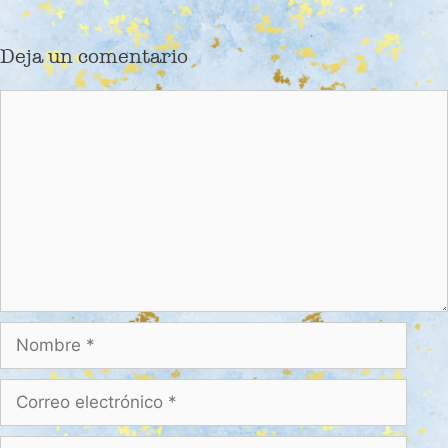
Deja un comentario
Comentario
Nombre
Correo
electrónico
Web