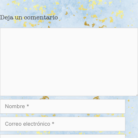
Deja un comentario
Comentario
Nombre
Correo
electrónico
Web